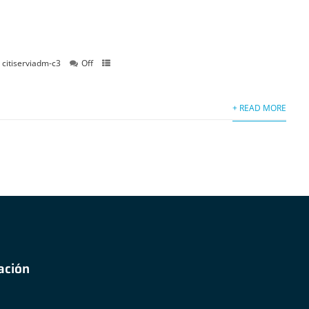
citiserviadm-c3
Off
+ READ MORE
ación