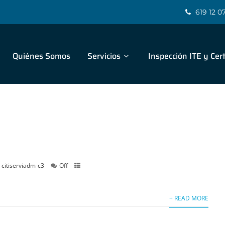
619 12 0
Quiénes Somos
Servicios
Inspección ITE y Cert
citiserviadm-c3
Off
+ READ MORE